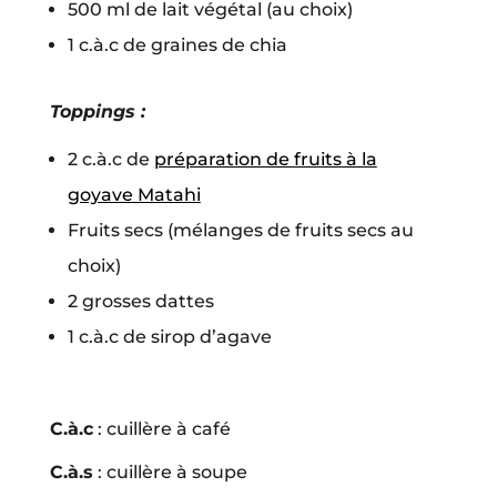
500 ml de lait végétal
(au choix)
1 c.à.c de graines de chia
Toppings :
2 c.à.c de
préparation de fruits à la
goyave Matahi
Fruits secs (mélanges de fruits secs au
choix)
2 grosses dattes
1 c.à.c de sirop d’agave
C.à.c
: cuillère à café
C.à.s
: cuillère à soupe