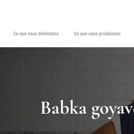
Ce que nous défendons
Ce que nous produisons
Babka goyav