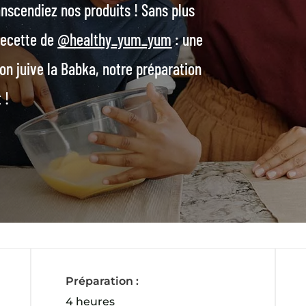
anscendiez nos produits ! Sans plus
 recette de
@healthy_yum_yum
: une
on juive la Babka, notre préparation
 !
Préparation :
4 heures