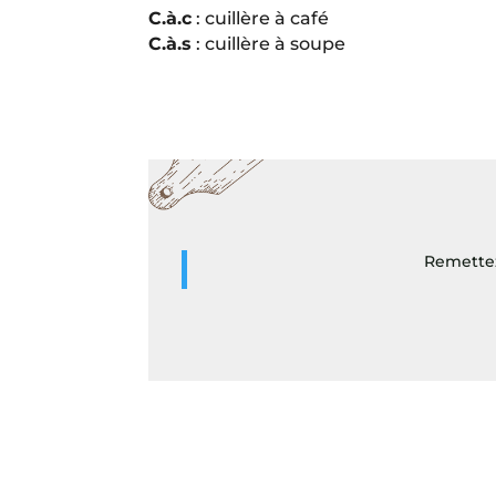
C.à.c
: cuillère à café
C.à.s
: cuillère à soupe
Remettez 